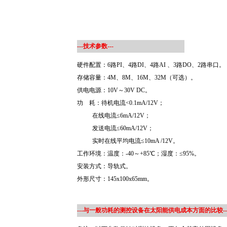
---技术参数---
硬件配置：6路PI、4路DI、4路AI 、3路DO、2路串口。
存储容量：4M、8M、16M、32M（可选）。
供电电源：10V～30V DC。
功 耗：待机电流<0.1mA/12V；
在线电流≤6mA/12V；
发送电流≤60mA/12V；
实时在线平均电流≤10mA /12V。
工作环境：温度：-40～+85℃；湿度：≤95%。
安装方式：导轨式。
外形尺寸：145x100x65mm。
---
与一般功耗的测控设备在太阳能供电成本方面的比较
--